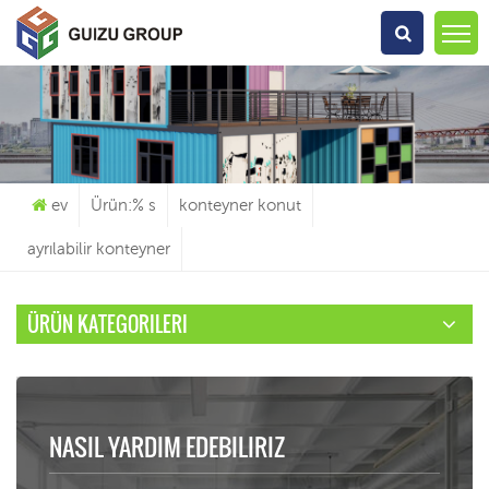
Ne Arıyorsun?
ev
Ürün:% s
konteyner konut
ayrılabilir konteyner
ÜRÜN KATEGORILERI
NASIL YARDIM EDEBILIRIZ