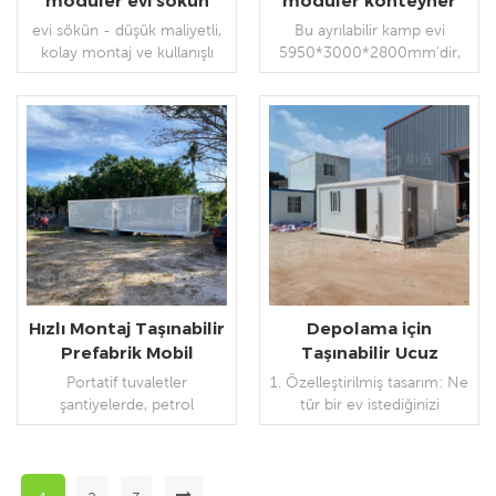
modüler evi sökün
modüler konteyner
kamp evi
evi sökün - düşük maliyetli,
Bu ayrılabilir kamp evi
kolay montaj ve kullanışlı
5950*3000*2800mm'dir,
bir 40HC 15 set tutabilir.
DEVAMINI OKU
DEVAMINI OKU
Hızlı Montaj Taşınabilir
Depolama için
Prefabrik Mobil
Taşınabilir Ucuz
Tuvalet
Ayrılabilir
Portatif tuvaletler
1. Özelleştirilmiş tasarım: Ne
Genişletilebilir
şantiyelerde, petrol
tür bir ev istediğinizi
Konteyner Ev
sahalarında, maden
seçebilirsiniz. 2. Hızlı İnşaat:
sahalarında işçi tuvaletleri,
Geleneksel inşaat
saha duşları olarak yaygın
tekniklerine göre inşaatta
olarak kullanılmaktadır,
%40'a varan zaman