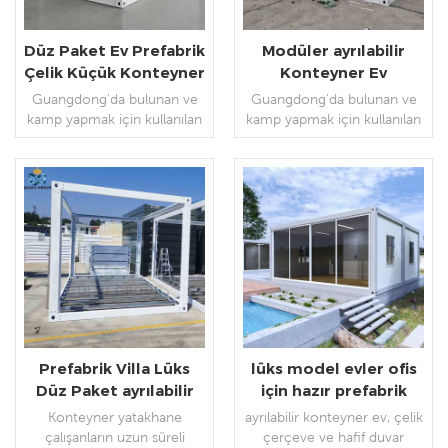
Düz Paket Ev Prefabrik
Modüler ayrılabilir
Çelik Küçük Konteyner
Konteyner Ev
Ev
Özelleştirilmiş
Guangdong'da bulunan ve
Guangdong'da bulunan ve
Hareketli Taşınabilir
kamp yapmak için kullanılan
kamp yapmak için kullanılan
bir proje, yanınızda veya
bir proje, yanınızda veya
yanınızda koridor ve
yanınızda koridor ve
merdivenler var.
merdivenler var.
DEVAMINI OKU
DEVAMINI OKU
Prefabrik Villa Lüks
lüks model evler ofis
Düz Paket ayrılabilir
için hazır prefabrik
konteyner ev
küçük ev
Konteyner yatakhane
ayrılabilir konteyner ev, çelik
çalışanların uzun süreli
çerçeve ve hafif duvar