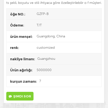
ts şekli, boyutu ve stili ihtiyaca göre özelleştirilebilir o
f müşteri.
GZFP-B
öğe NO.:
T/T
Ödeme:
Guangdong, China
ürün menşei:
customized
renk:
Guangzhou
nakliye limanı:
5000000
Ürün ağırlığı:
7
kurşun zamanı:
ŞIMDI SOR