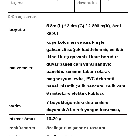
taşıma:
dayanıklılık:
ürün açıklaması
5.8m (L) * 2.4m (G) * 2.896 m(h), özel
boyutlar
kabul
köşe kolonları ve ana kirişler
galvanizli soğuk haddelenmiş çeliktir,
ikincil kiriş galvanizli kare borudur,
duvar paneli cam yünü sandviç
malzemeler
paneldir, zeminin tabanı olarak
magnezyum levha, PVC dekoratif
panel. plastik çelik pencere, çelik kapı,
6 metrekare elektrik kablosu
7 büyüklüğündeki depremlere
verim
dayanıklı A1 sınıfı yangın koruması,
hizmet ömrü
10-20 yıl
renk/tasarım
özelleştirilmiş/esnek tasarım