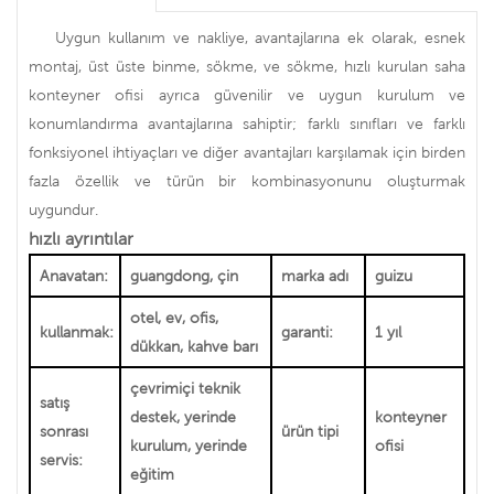
Uygun kullanım ve nakliye, avantajlarına ek olarak, esnek
montaj, üst üste binme, sökme, ve sökme, hızlı kurulan saha
konteyner ofisi ayrıca güvenilir ve uygun kurulum ve
konumlandırma avantajlarına sahiptir; farklı sınıfları ve farklı
fonksiyonel ihtiyaçları ve diğer avantajları karşılamak için birden
fazla özellik ve türün bir kombinasyonunu oluşturmak
uygundur.
hızlı ayrıntılar
Anavatan:
guangdong, çin
marka adı
guizu
otel, ev, ofis,
kullanmak:
garanti:
1 yıl
dükkan, kahve barı
çevrimiçi teknik
satış
destek, yerinde
konteyner
sonrası
ürün tipi
kurulum, yerinde
ofisi
servis:
eğitim