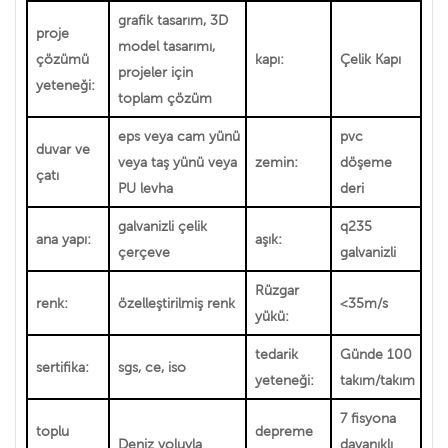
grafik tasarım, 3D
proje
model tasarımı,
çözümü
kapı:
Çelik Kapı
projeler için
yeteneği:
toplam çözüm
eps veya cam yünü
pvc
duvar ve
veya taş yünü veya
zemin:
döşeme
çatı
PU levha
deri
galvanizli çelik
q235
ana yapı:
aşık:
çerçeve
galvanizli
Rüzgar
renk:
özelleştirilmiş renk
<35m/s
yükü:
tedarik
Günde 100
sertifika:
sgs, ce, iso
yeteneği:
takım/takım
7 fisyona
toplu
depreme
Deniz yoluyla
dayanıklı