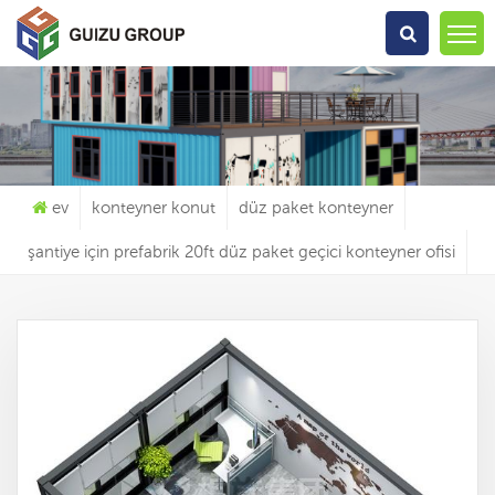
Ne Arıyorsun?
ev
konteyner konut
düz paket konteyner
şantiye için prefabrik 20ft düz paket geçici konteyner ofisi