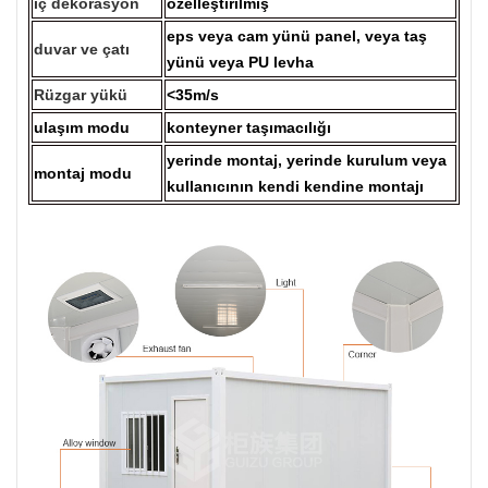
iç dekorasyon
özelleştirilmiş
eps veya cam yünü panel, veya taş
duvar ve çatı
yünü veya PU levha
Rüzgar yükü
<35m/s
ulaşım modu
konteyner taşımacılığı
yerinde montaj, yerinde kurulum veya
montaj modu
kullanıcının kendi kendine montajı