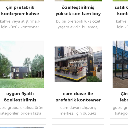
çin prefabrik
özelleştirilmiş
satılı
konteyner kahve
yüksek son tam boy
kont
dükkanı
pencere modüler
kahve veya atıştırmalık
bu bir prefabrik lüks özel
kahve 
taşınabilir ev
için küçük konteyner
yaşam evidir. bu arada,
için 
dükkanı.
otel için uyarlanabilir, aile
yanında veya diğer ticari
kullanımlı ev.
DEVAMINI OKU
DEVAMINI OKU
DEV
uygun fiyatlı
cam duvar ile
Çin
özelleştirilmiş
prefabrik konteyner
fab
modern kargo
dükkanı showroom
prefab
uizu grubu, eksiksiz ürün
cam duvarlı alışveriş
guizu gr
onteyneri modüler
üreticisi fabrika
kontey
kategorileri birden fazla
merkezi için dubleks
kategor
ev
konut, için geçerlidir,
konteyner mağazası
konut,
ticari, ve ofisler,
showroom.
tica