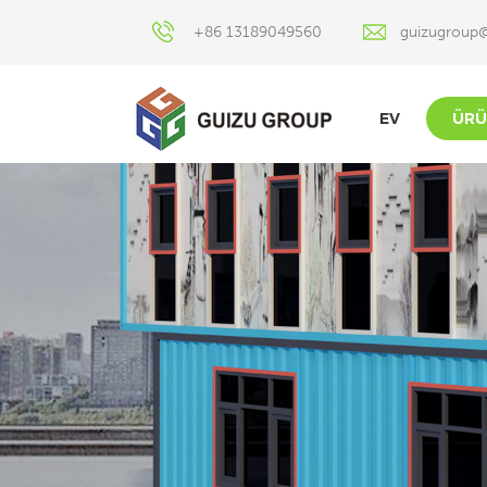
+86 13189049560
guizugroup
EV
ÜRÜ