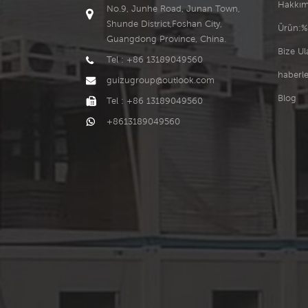
Hakkım
No.9, Junhe Road, Junan Town,
Shunde District,Foshan City,
Ürün:%
Guangdong Province, China.
Bize Ul
Tel : +86 13189049560
haberle
guizugroup@outlook.com
Blog
Tel : +86 13189049560
+8613189049560