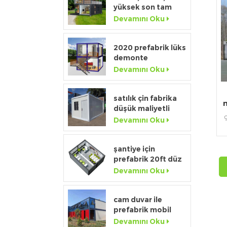
yüksek son tam
boy pencere
Devamını Oku
modüler taşınabilir
ev
2020 prefabrik lüks
demonte
e
konteyner ev,
Devamını Oku
iç
mutfak ve banyo
m
satılık çin fabrika
düşük maliyetli
ayrılabilir
Devamını Oku
konteyner ev ev
şantiye için
a
prefabrik 20ft düz
d
paket geçici
Devamını Oku
konteyner ofisi
t
cam duvar ile
prefabrik mobil
20ft konteyner ev
Devamını Oku