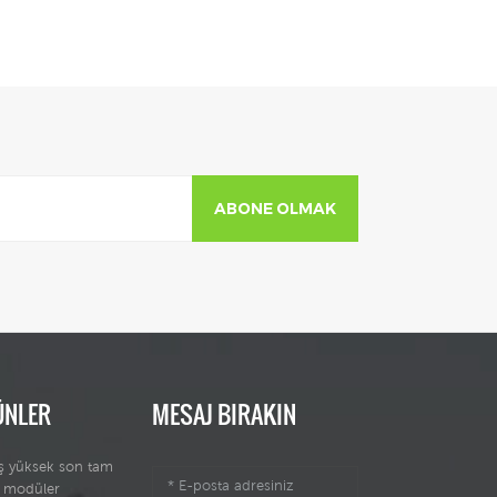
de bazı destekler
dengeyi zeminde tutmak
u göreceksiniz,,
önemlidir,, yani araziniz
 zeminde tutmak
değilse dengeyi
ir,, yani araziniz
ayarlayabilirsiniz. düz bir
ilse dengeyi
taban.
bilirsiniz. düz bir
taban.
ABONE OLMAK
ÜNLER
MESAJ BIRAKIN
miş yüksek son tam
 modüler