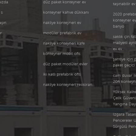
ızda
düz paket konteyner ev
taşınabilir ev
zeminde tutmak
önemlidir,, yani araziniz
 s
konteyner kahve dükkanı
2020 prefab
değilse dengeyi
konteyner ev
ayarlayabilirsiniz. düz bir
aşın
nakliye konteyneri ev
banyo
taban.
r
modüler prefabrik ev
satılık çin f
maliyetli ayrı
nakliye konteyneri kafe
ev ev
konteyner mobil ofis
şantiye için 
düz paket modüler evler
paket geçici 
iki katlı prefabrik ofis
cam duvar il
20ft kontey
nakliye konteyneri restoran
Yüksek Kalit
Çelik Güvenl
Yangına Daya
Izgara Tasarı
Pencereler U
Sürgülü Pen