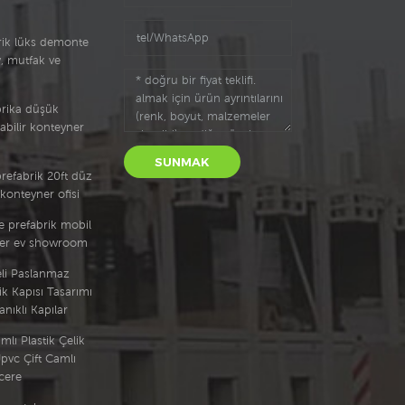
rik lüks demonte
, mutfak ve
abrika düşük
labilir konteyner
SUNMAK
prefabrik 20ft düz
konteyner ofisi
e prefabrik mobil
ner ev showroom
eli Paslanmaz
ik Kapısı Tasarımı
nıklı Kapılar
mlı Plastik Çelik
pvc Çift Camlı
cere