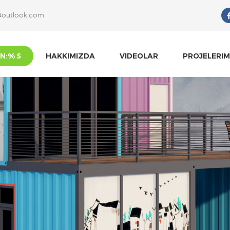
@outlook.com
Ne Arıyorsun?
N:% S
HAKKIMIZDA
VIDEOLAR
PROJELERIM