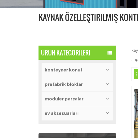
KAYNAK ÖZELLEŞTIRILMIŞ KONT
kay
ÜRÜN KATEGORILERI
sup
konteyner konut
prefabrik bloklar
modüler parçalar
ev aksesuarları