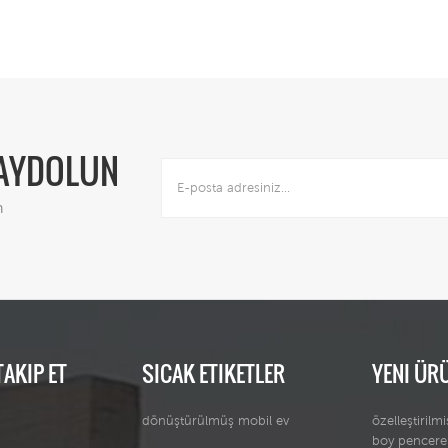
engeyi zeminde tutmak
şişesin
için 5 dakikadan fazla
önemlidir,, yani araziniz
olduğun
olmayan kurulum
değilse dengeyi
dengeyi
yaptığınızda herhangi bir
ayarlayabilirsiniz. düz bir
önemlid
alete ihtiyaç
taban.
değ
duymaz.katlanabilir mobil
ayarlaya
konteynerler için iki
tasarımımız var, ilki boş
tasarım, olabilir mobil
KAYDOLUN
prefabrik konteynerler,
taşınabilir prefabrik evler
veya 20ft katlanabilir
n
konteyner ev. başka bir
tasarım, bir banyolu iki
yatak odası, sıhhi tesisat,
açtığınızda evin içine
yerleştirilmiştir, ayrıca
bölme duvarı.sabitleme
için size video
göndereceğiz,herkes
TAKIP ET
SICAK ETIKETLER
YENI ÜR
anlayabilir. eğer titizseniz,
konteyner evin şişesinde
dönüştürülmüş mobil ev
özelleştiril
bazı destekler olduğunu
boy pencere
göreceksiniz,, dengeyi