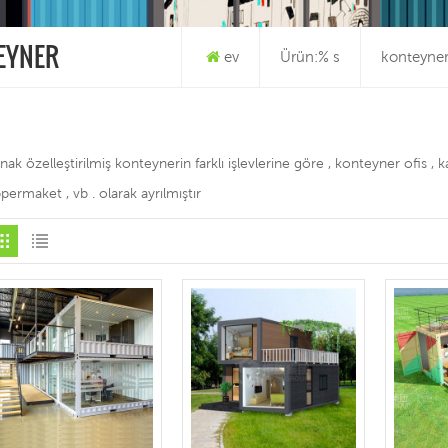
EYNER
ev
Ürün:% s
konteyne
nak özelleştirilmiş konteynerin farklı işlevlerine göre , konteyner ofis , k
permaket , vb . olarak ayrılmıştır