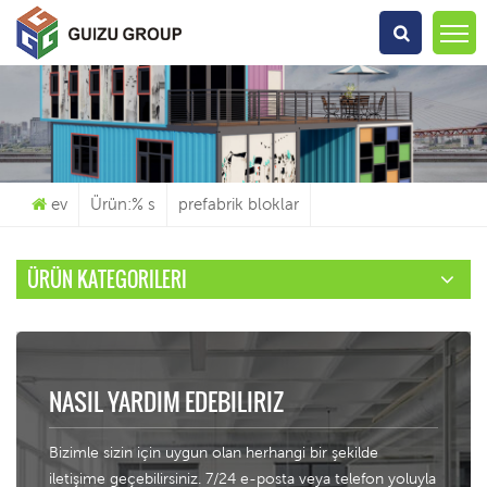
Ne Arıyorsun?
ev
Ürün:% s
prefabrik bloklar
ÜRÜN KATEGORILERI
NASIL YARDIM EDEBILIRIZ
Bizimle sizin için uygun olan herhangi bir şekilde
iletişime geçebilirsiniz. 7/24 e-posta veya telefon yoluyla