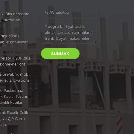
rik lüks demonte
, mutfak ve
abrika düşük
labilir konteyner
SUNMAK
prefabrik 20ft düz
konteyner ofisi
e prefabrik mobil
ner ev showroom
eli Paslanmaz
ik Kapısı Tasarımı
nıklı Kapılar
mlı Plastik Çelik
pvc Çift Camlı
cere