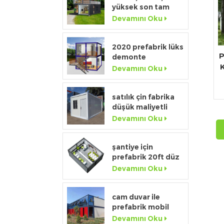
yüksek son tam
boy pencere
Devamını Oku
k
modüler taşınabilir
ev
2020 prefabrik lüks
P
demonte
K
konteyner ev,
Devamını Oku
mutfak ve banyo
satılık çin fabrika
düşük maliyetli
ü
ayrılabilir
Devamını Oku
konteyner ev ev
şantiye için
prefabrik 20ft düz
ağ
paket geçici
Devamını Oku
konteyner ofisi
cam duvar ile
prefabrik mobil
20ft konteyner ev
Devamını Oku