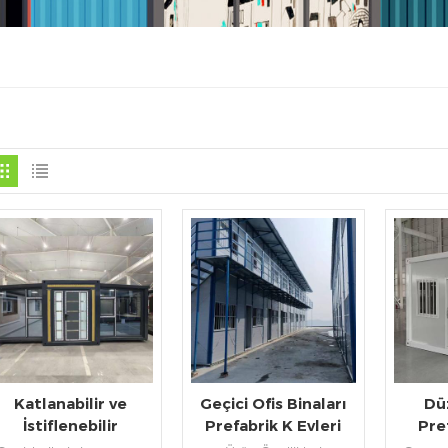
Katlanabilir ve
Geçici Ofis Binaları
Dü
İstiflenebilir
Prefabrik K Evleri
Pre
Taşınabilir
Mobil Ev
Küçük