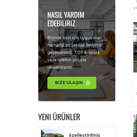
y
NASIL YARDIM
k
EDEBILIRIZ
Bizimle sizin için uygun olan
herhangi bir şekilde iletişime
z
geçebilirsiniz. 7/24 e-posta
g
veya telefon yoluyla
ulaşabilirsiniz.
o
BIZE ULAŞIN
k
YENI ÜRÜNLER
özelleştirilmiş