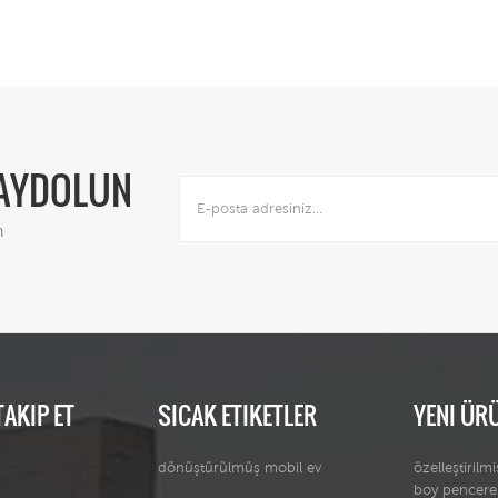
631.62 634.1 803,9 973,71
iç dek
K 201.47 261,38 321,3
tanıtı
428,4 548,23 668,06
büyük 
669,33 849.07 1028,82 K
sahi
212.61 275,84 339.06
gelişti
451,59 578,04 704.49
uzay kap
704.57 894,25 1083.93 K
anlayış
223.75 290,29 356,83
çeşi
KAYDOLUN
474,77 607,85 740,93
uyg
739,8 939,42 1139.04 K
çe
n
234,89 304.74 374.59
497,96 637,66 777,37
775.04 984,59 1194.15 K
246.02 319.19 392,35
521,15 667,48 813,8
810.27 1029,76 1249,26 K
257,16 333.64 410.12
544,33 697,29 850.24
TAKIP ET
SICAK ETIKETLER
YENI ÜR
845.51 1074,94 1304.37 K
268,3 348.09 427,88
567,52 727.1 886,68
dönüştürülmüş mobil ev
özelleştiril
880,74 1120.11 1359,48 K
boy pencere
279,44 362.54 445,64