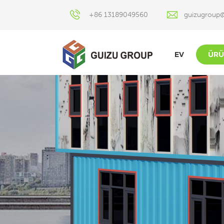
+86 13189049560
guizugroup
EV
ÜRÜ