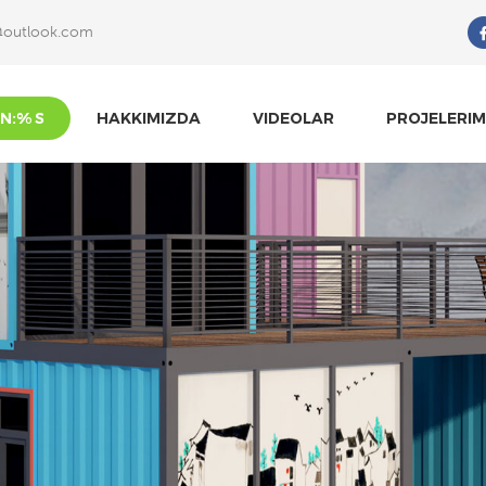
@outlook.com
Ne Arıyorsun?
N:% S
HAKKIMIZDA
VIDEOLAR
PROJELERIM