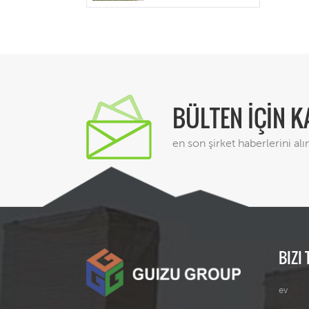
showroom
BÜLTEN İÇİN 
en son şirket haberlerini alı
BIZI 
ev