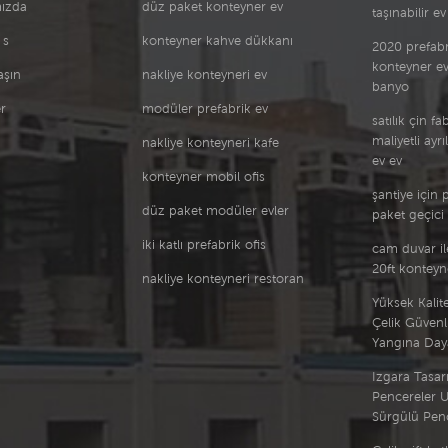
ızda
düz paket konteyner ev
taşınabilir ev
590,71 756,91 923.11
815,98 1165,28 1414,58 K
 s
konteyner kahve dükkanı
2020 prefab
290,58 376,99 463,4
konteyner ev
aşın
nakliye konteyneri ev
613,9 786,72 959,55
banyo
951,21 1210,45 1469,69 K
r
modüler prefabrik ev
301,72 391,44 481,17
satılık çin f
637,08 816,53 995,99
maliyetli ayrı
nakliye konteyneri kafe
986,45 1255,63 1524,8 K
ev ev
konteyner mobil ofis
312,85 405,89 498,93
şantiye için 
660,27 846,35 1032,42
düz paket modüler evler
paket geçici 
1021,68 1300,8 1579,91 K
323,99 420,34 516,69
iki katlı prefabrik ofis
cam duvar il
683,46 876,16 1068,86
20ft kontey
nakliye konteyneri restoran
1056,92 1345,97 1635.02
K 335,13 434,79 534,46
Yüksek Kalit
706,64 905,97 1105.3
Çelik Güvenl
1092.15 1391.14 1690.13
Yangına Daya
Kat Planı Kurulum Ürün
Izgara Tasarı
Avantajları Uygulama
Pencereler U
Paketleme ve Nakliye
Sürgülü Pen