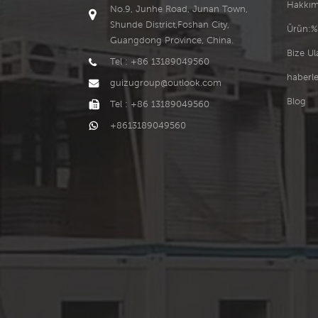
Hakkım
No.9, Junhe Road, Junan Town,
Shunde District,Foshan City,
Ürün:%
Guangdong Province, China.
Bize Ul
Tel : +86 13189049560
haberle
guizugroup@outlook.com
Blog
Tel : +86 13189049560
+8613189049560