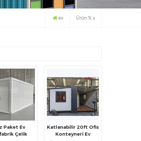
ev
Ürün:% s
z Paket Ev
Katlanabilir 20ft Ofis
fabrik Çelik
Konteyneri Ev
 Konteyner Ev
Genişletilebilir