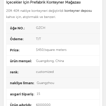
Içecekler Için Prefabrik Konteyner Mağazası
20ft 40ft nakliye konteyneri değiştirildi
konteyner deposu
kahve için, atıştırmalık ve benzeri.
GZCH
öğe NO.:
T/T
Ödeme:
$450/square meters
Price:
Guangdong, China
ürün menşei:
customized
renk:
Guangzhou
nakliye limanı:
15
asgari Sipariş:
6000000
Ürün ağırlığı: