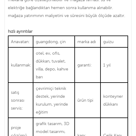
elektriğe bağlandıktan hemen sonra kullanıma alınabilir.
mağaza yatırımının maliyetini ve süresini büyük ölçüde azaltır.
hızlı ayrıntılar
Anavatan:
guangdong, çin
marka adı
guizu
otel, ev, ofis,
dükkan, tuvalet,
kullanmak:
garanti:
1 yıl
villa, depo, kahve
barı
çevrimiçi teknik
satış
destek, yerinde
konteyner
sonrası
ürün tipi
kurulum, yerinde
dükkanı
servis:
eğitim
grafik tasarım, 3D
proje
model tasarımı,
çözümü
kapı:
Çelik Kapı