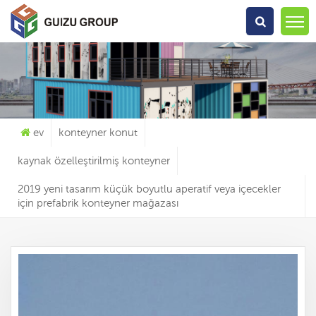
Ne Arıyorsun?
ev
konteyner konut
kaynak özelleştirilmiş konteyner
2019 yeni tasarım küçük boyutlu aperatif veya içecekler
için prefabrik konteyner mağazası