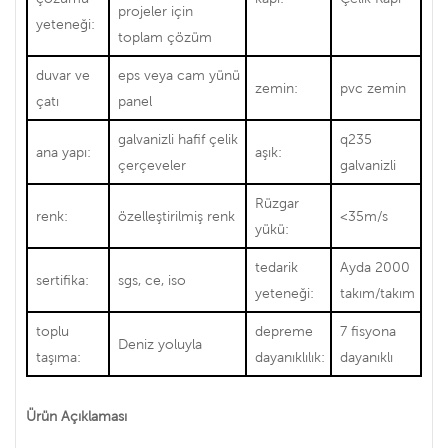
projeler için
yeteneği:
toplam çözüm
duvar ve
eps veya cam yünü
zemin:
pvc zemin
çatı
panel
galvanizli hafif çelik
q235
ana yapı:
aşık:
çerçeveler
galvanizli
Rüzgar
renk:
özelleştirilmiş renk
<35m/s
yükü:
tedarik
Ayda 2000
sertifika:
sgs, ce, iso
yeteneği:
takım/takım
toplu
depreme
7 fisyona
Deniz yoluyla
taşıma:
dayanıklılık:
dayanıklı
Ürün Açıklaması