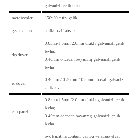
galvanizli çelik boru
merdivenler
150*30 c tipi çelik
geçit tahtası
antikorozif ahşap
0.8mm/1.5mm/2.0mm oluklu galvanizli çelik
levha;
dış duvar
0.46mm önceden boyanmış galvanizli çelik
levha
0.46mm / 0.36mm / 0.26mm boyalı galvanizli
iç duvar
çelik levha
0.8mm/1.5mm/2.0mm oluklu galvanizli çelik
levha;
çatı paneli
0.46mm önceden boyanmış galvanizli çelik
levha
pvc kapatma contası, bambu ve ahşap elyaf