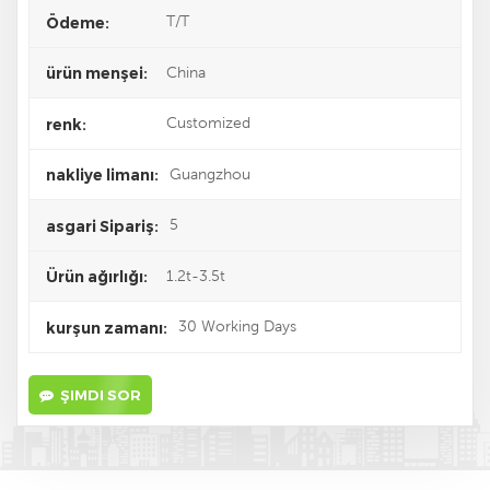
T/T
Ödeme:
China
ürün menşei:
Customized
renk:
Guangzhou
nakliye limanı:
5
asgari Sipariş:
1.2t-3.5t
Ürün ağırlığı:
30 Working Days
kurşun zamanı:
ŞIMDI SOR