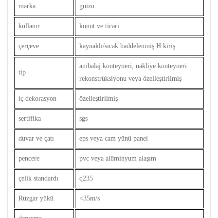
marka
guizu
kullanır
konut ve ticari
çerçeve
kaynaklı/sıcak haddelenmiş H kiriş
ambalaj konteyneri, nakliye konteyneri
tip
rekonstrüksiyonu veya özelleştirilmiş
iç dekorasyon
özelleştirilmiş
sertifika
sgs
duvar ve çatı
eps veya cam yünü panel
pencere
pvc veya alüminyum alaşım
çelik standardı
q235
Rüzgar yükü
<35m/s