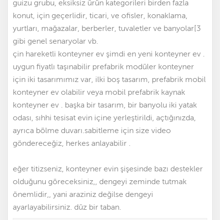
guizu grubu, eksiksiz ürün kategorileri birden fazla
konut, için geçerlidir, ticari, ve ofisler, konaklama,
yurtları, mağazalar, berberler, tuvaletler ve banyolar[3
gibi genel senaryolar vb.
çin hareketli konteyner ev şimdi en yeni konteyner ev .
uygun fiyatlı taşınabilir prefabrik modüler konteyner
için iki tasarımımız var
,
ilki boş tasarım, prefabrik mobil
konteyner ev olabilir
veya mobil prefabrik kaynak
konteyner ev
. başka bir tasarım, bir banyolu iki yatak
odası, sıhhi tesisat evin içine yerleştirildi, açtığınızda,
ayrıca bölme duvarı.sabitleme için size video
göndereceğiz, herkes anlayabilir .
eğer titizseniz, konteyner evin şişesinde bazı destekler
olduğunu göreceksiniz,, dengeyi zeminde tutmak
önemlidir,, yani araziniz değilse dengeyi
ayarlayabilirsiniz. düz bir taban.