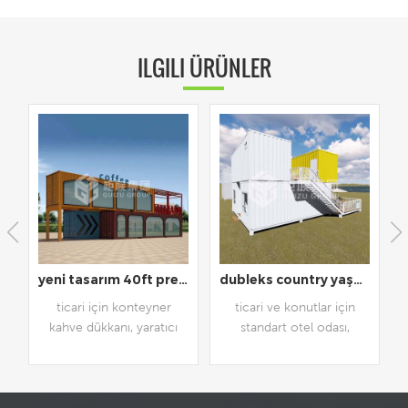
ILGILI ÜRÜNLER
eyneri dükkanı prefabrik mağaza
yeni tasarım 40ft prefabrik kargo konteyneri kahve dükkanı cafe
dubleks country yaşam tarzı prefabrik otel odası
ticari için konteyner
ticari ve konutlar için
kahve dükkanı, yaratıcı
standart otel odası,
tasarım.
özelleştirilebilir mevcut.