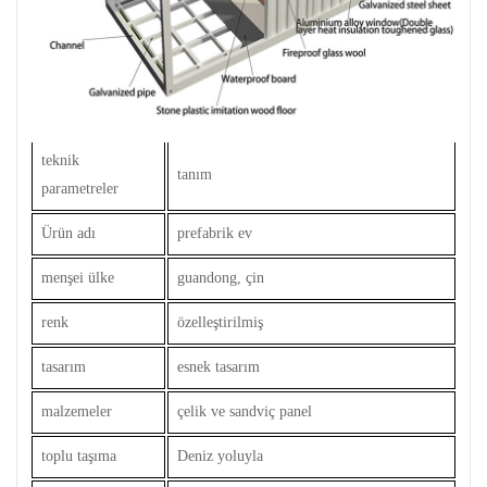
teknik
tanım
parametreler
Ürün adı
prefabrik ev
menşei ülke
guandong, çin
renk
özelleştirilmiş
tasarım
esnek tasarım
malzemeler
çelik ve sandviç panel
toplu taşıma
Deniz yoluyla