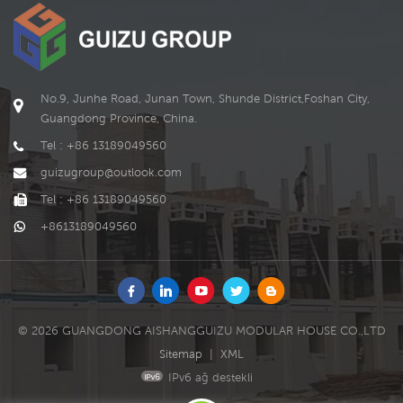
DEVAMINI OKU
DEVAMINI OKU
ye
No.9, Junhe Road, Junan Town, Shunde District,Foshan City,
Guangdong Province, China.
Tel : +86 13189049560
guizugroup@outlook.com
Tel : +86 13189049560
+8613189049560
© 2026 GUANGDONG AISHANGGUIZU MODULAR HOUSE CO.,LTD
Sitemap
|
XML
IPv6 ağ destekli