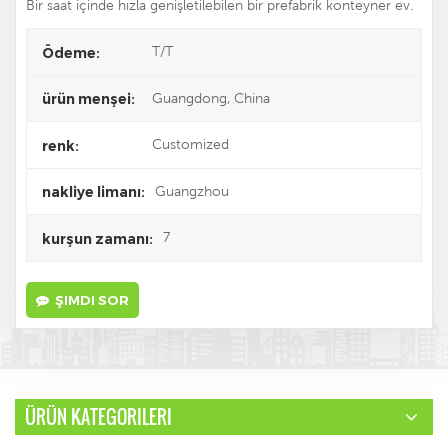
Bir saat içinde hızla genişletilebilen bir prefabrik konteyner ev.
T/T
Ödeme:
Guangdong, China
ürün menşei:
Customized
renk:
Guangzhou
nakliye limanı:
7
kurşun zamanı:
ŞIMDI SOR
ÜRÜN KATEGORILERI