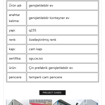
Ürün adı
genişletilebilir ev
anahtar
genişletilebilir konteyner ev
kelime:
yapı:
q235
renk:
özelleştirilmiş renk
kapı:
cam kapı
sertifika:
sgs,ce,iso
ürün:
Çin prefabrik genişletilebilir ev
pencere:
temperli cam pencere