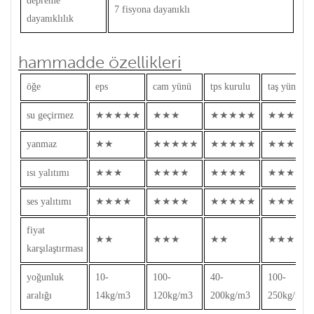
depreme
7 fisyona dayanıklı
dayanıklılık
hammadde özellikleri
öğe
eps
cam yünü
tps kurulu
taş yünü
su geçirmez
★★★★★
★★★
★★★★★
★★★
yanmaz
★★
★★★★★
★★★★★
★★★★★
ısı yalıtımı
★★★
★★★★
★★★★
★★★★
ses yalıtımı
★★★★
★★★★
★★★★★
★★★★
fiyat
★★
★★★
★★
★★★★
karşılaştırması
yoğunluk
10-
100-
40-
100-
aralığı
14kg/m3
120kg/m3
200kg/m3
250kg/m3