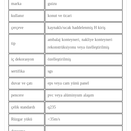
marka
guizu
kullanır
konut ve ticari
çerçeve
kaynaklı/sıcak haddelenmiş H kiriş
ambalaj konteyneri, nakliye konteyneri
tip
rekonstrüksiyonu veya özelleştirilmiş
iç dekorasyon
özelleştirilmiş
sertifika
sgs
duvar ve çatı
eps veya cam yünü panel
pencere
pvc veya alüminyum alaşım
çelik standardı
q235
Rüzgar yükü
<35m/s