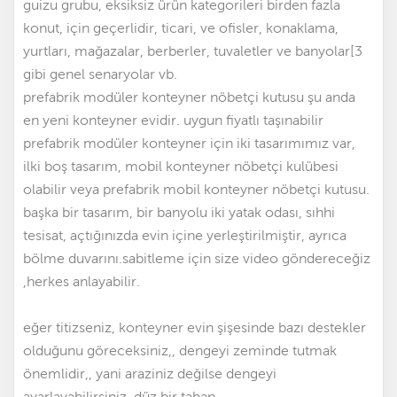
guizu grubu, eksiksiz ürün kategorileri birden fazla
konut, için geçerlidir, ticari, ve ofisler, konaklama,
yurtları, mağazalar, berberler, tuvaletler ve banyolar[3
gibi genel senaryolar vb.
prefabrik modüler konteyner nöbetçi kutusu şu anda
en yeni konteyner evidir. uygun fiyatlı taşınabilir
prefabrik modüler konteyner için iki tasarımımız var
,
ilki boş tasarım, mobil konteyner nöbetçi kulübesi
olabilir
veya prefabrik mobil konteyner nöbetçi kutusu.
başka bir tasarım, bir banyolu iki yatak odası, sıhhi
tesisat, açtığınızda evin içine yerleştirilmiştir, ayrıca
bölme duvarını.sabitleme için size video göndereceğiz
,herkes anlayabilir.
eğer titizseniz, konteyner evin şişesinde bazı destekler
olduğunu göreceksiniz,, dengeyi zeminde tutmak
önemlidir,, yani araziniz değilse dengeyi
ayarlayabilirsiniz. düz bir taban.