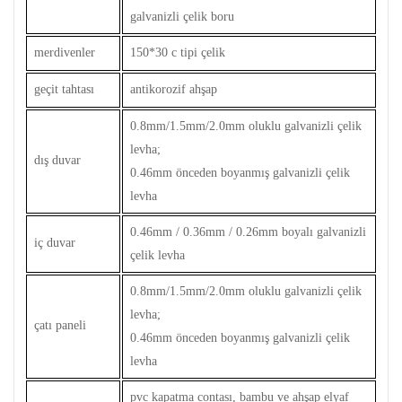
galvanizli çelik boru
merdivenler
150*30 c tipi çelik
geçit tahtası
antikorozif ahşap
0.8mm/1.5mm/2.0mm oluklu galvanizli çelik
levha;
dış duvar
0.46mm önceden boyanmış galvanizli çelik
levha
0.46mm / 0.36mm / 0.26mm boyalı galvanizli
iç duvar
çelik levha
0.8mm/1.5mm/2.0mm oluklu galvanizli çelik
levha;
çatı paneli
0.46mm önceden boyanmış galvanizli çelik
levha
pvc kapatma contası, bambu ve ahşap elyaf