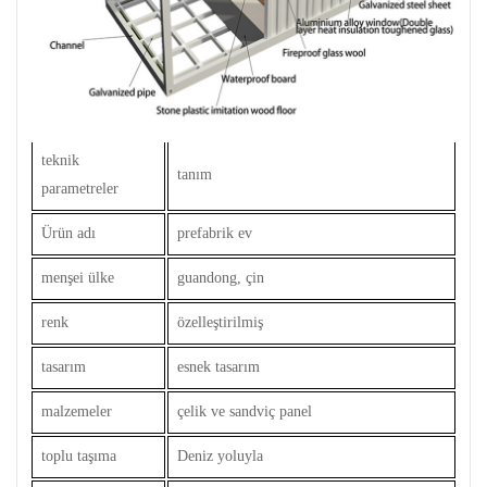
teknik
tanım
parametreler
Ürün adı
prefabrik ev
menşei ülke
guandong, çin
renk
özelleştirilmiş
tasarım
esnek tasarım
malzemeler
çelik ve sandviç panel
toplu taşıma
Deniz yoluyla