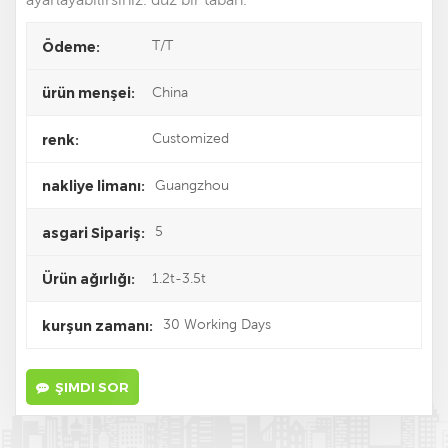
T/T
Ödeme:
China
ürün menşei:
Customized
renk:
Guangzhou
nakliye limanı:
5
asgari Sipariş:
1.2t-3.5t
Ürün ağırlığı:
30 Working Days
kurşun zamanı:
ŞIMDI SOR