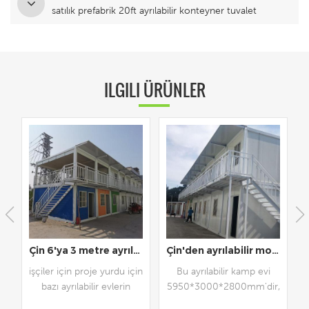
satılık prefabrik 20ft ayrılabilir konteyner tuvalet
ILGILI ÜRÜNLER
üler ayrılabilir ofis
Çin 6'ya 3 metre ayrılabilir çalışan için yurt evi
Çin'den ayrılabilir modüler konteyner kamp evi
işçiler için proje yurdu için
Bu ayrılabilir kamp evi
 ,
bazı ayrılabilir evlerin
5950*3000*2800mm'dir,
kullanılması çok
bir 40HC 15 set tutabilir.