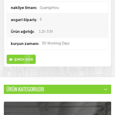
Guangzhou
nakliye limanı:
5
asgari Sipariş:
1.2t-3.5t
Ürün ağırlığı:
30 Working Days
kurşun zamanı:
ŞIMDI SOR
ÜRÜN KATEGORILERI