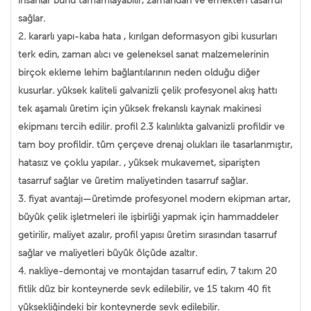
insanlar bunu tamamlayabilir, zamandan ve emekten tasarruf
sağlar.
2. kararlı yapı-kaba hata , kırılgan deformasyon gibi kusurları
terk edin, zaman alıcı ve geleneksel sanat malzemelerinin
birçok ekleme lehim bağlantılarının neden olduğu diğer
kusurlar. yüksek kaliteli galvanizli çelik profesyonel akış hattı
tek aşamalı üretim için yüksek frekanslı kaynak makinesi
ekipmanı tercih edilir. profil 2.3 kalınlıkta galvanizli profildir ve
tam boy profildir. tüm çerçeve drenaj olukları ile tasarlanmıştır,
hatasız ve çoklu yapılar. , yüksek mukavemet, siparişten
tasarruf sağlar ve üretim maliyetinden tasarruf sağlar.
3. fiyat avantajı—üretimde profesyonel modern ekipman artar,
büyük çelik işletmeleri ile işbirliği yapmak için hammaddeler
getirilir, maliyet azalır, profil yapısı üretim sırasından tasarruf
sağlar ve maliyetleri büyük ölçüde azaltır.
4. nakliye-demontaj ve montajdan tasarruf edin, 7 takım 20
fitlik düz bir konteynerde sevk edilebilir, ve 15 takım 40 fit
yüksekliğindeki bir konteynerde sevk edilebilir.