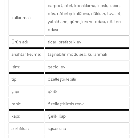
carport, otel, konaklama, kiosk, kabin,
ofis, nöbetçi kulübesi, dükkan, tuvalet,
kullanmak:
yatakhane, güneşlenme odası, gösteri
odası
Ürün adı
ticari prefabrik ev
anahtar kelime:
taşınabilir modüler
kullanmak
H
isim:
geçici ev
tip:
özelleştirilebilir
yapı:
q235
renk:
özelleştirilmiş renk
kapı:
Çelik Kapı
sertifika
：
sgs,ce,iso