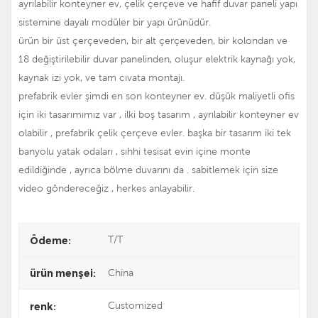
ayrılabilir konteyner ev, çelik çerçeve ve hafif duvar paneli yapı
sistemine dayalı modüler bir yapı ürünüdür.
ürün bir üst çerçeveden, bir alt çerçeveden, bir kolondan ve
18 değiştirilebilir duvar panelinden, oluşur elektrik kaynağı yok,
kaynak izi yok, ve tam cıvata montajı.
prefabrik evler
şimdi en son konteyner ev. düşük maliyetli ofis
için iki tasarımımız var , ilki boş tasarım , ayrılabilir konteyner ev
olabilir , prefabrik çelik çerçeve evler. başka bir tasarım iki tek
banyolu yatak odaları , sıhhi tesisat evin içine monte
edildiğinde , ayrıca bölme duvarını da . sabitlemek için size
video göndereceğiz , herkes anlayabilir.
T/T
Ödeme:
China
ürün menşei:
Customized
renk: