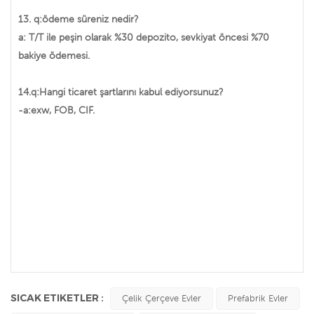
13. q:ödeme süreniz nedir?
a: T/T ile peşin olarak %30 depozito, sevkiyat öncesi %70
bakiye ödemesi.
14.q:Hangi ticaret şartlarını kabul ediyorsunuz?
-a:exw, FOB, CIF.
SICAK ETIKETLER :
Çelik Çerçeve Evler
Prefabrik Evler