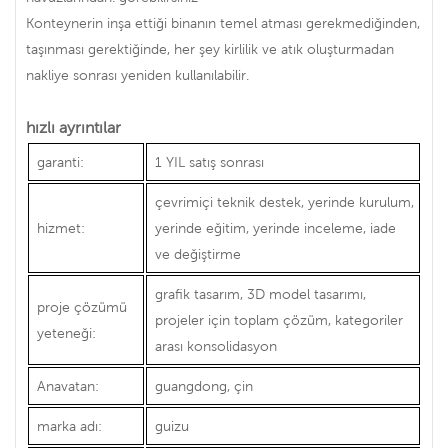
Konteynerin inşa ettiği binanın temel atması gerekmediğinden,
taşınması gerektiğinde, her şey kirlilik ve atık oluşturmadan
nakliye sonrası yeniden kullanılabilir.
hızlı ayrıntılar
garanti:
1 YIL satış sonrası
çevrimiçi teknik destek, yerinde kurulum,
hizmet:
yerinde eğitim, yerinde inceleme, iade
ve değiştirme
grafik tasarım, 3D model tasarımı,
proje çözümü
projeler için toplam çözüm, kategoriler
yeteneği:
arası konsolidasyon
Anavatan:
guangdong, çin
marka adı:
guizu