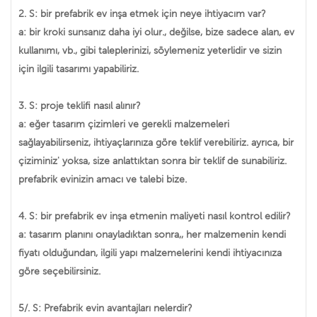
2. S: bir prefabrik ev inşa etmek için neye ihtiyacım var?
a: bir kroki sunsanız daha iyi olur., değilse, bize sadece alan, ev
kullanımı, vb., gibi taleplerinizi, söylemeniz yeterlidir ve sizin
için ilgili tasarımı yapabiliriz.
3. S: proje teklifi nasıl alınır?
a: eğer tasarım çizimleri ve gerekli malzemeleri
sağlayabilirseniz, ihtiyaçlarınıza göre teklif verebiliriz. ayrıca, bir
çiziminiz' yoksa, size anlattıktan sonra bir teklif de sunabiliriz.
prefabrik evinizin amacı ve talebi bize.
4. S: bir prefabrik ev inşa etmenin maliyeti nasıl kontrol edilir?
a: tasarım planını onayladıktan sonra,, her malzemenin kendi
fiyatı olduğundan, ilgili yapı malzemelerini kendi ihtiyacınıza
göre seçebilirsiniz.
5/. S: Prefabrik evin avantajları nelerdir?